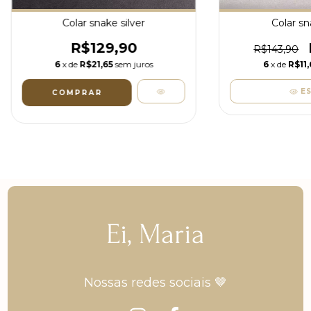
Colar snake silver
Colar sn
R$129,90
R$143,90
6
x de
R$21,65
sem juros
6
x de
R$11,
E
Nossas redes sociais 🤎