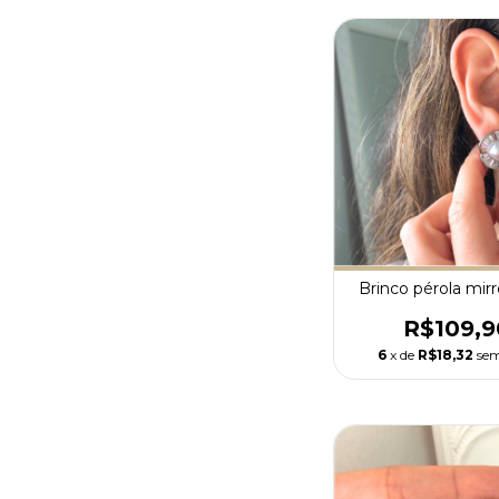
Brinco pérola mirro
R$109,9
6
x de
R$18,32
sem