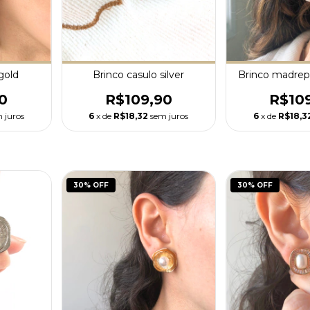
gold
Brinco casulo silver
Brinco madrep
0
R$109,90
R$10
 juros
6
x de
R$18,32
sem juros
6
x de
R$18,3
30
% OFF
30
% OFF