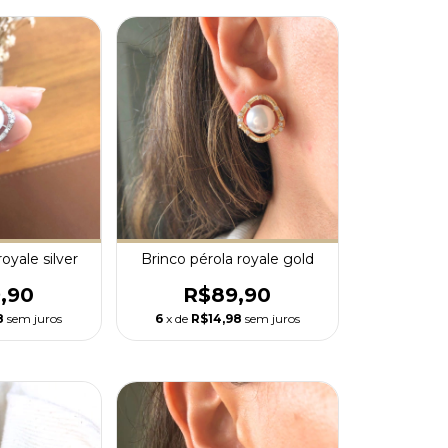
oyale silver
Brinco pérola royale gold
,90
R$89,90
8
sem juros
6
x de
R$14,98
sem juros