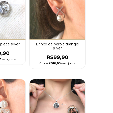
piece silver
Brinco de pérola triangle
silver
9,90
R$99,90
2
sem juros
6
x de
R$16,65
sem juros