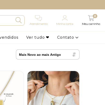
0
Atendimento
Minha conta
Meu carrinho
 vendidos
Ver tudo ❤
Contato