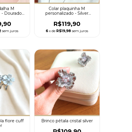
dalha M
Colar plaquinha M
o - Dourado
personalizado - Silver
ium
Premium
9,90
R$119,90
2
sem juros
6
x de
R$19,98
sem juros
a flore cuff
Brinco pétala cristal silver
er
R$109,90