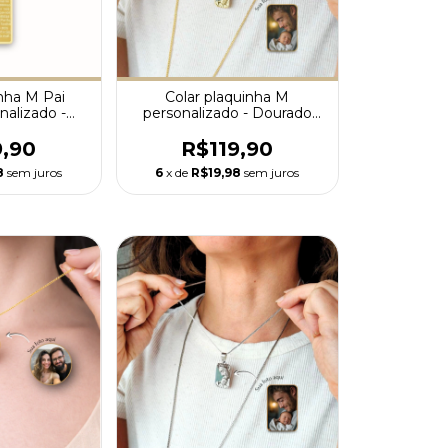
inha M Pai
Colar plaquinha M
nalizado -
personalizado - Dourado
Premium
Premium
9,90
R$119,90
8
sem juros
6
x de
R$19,98
sem juros