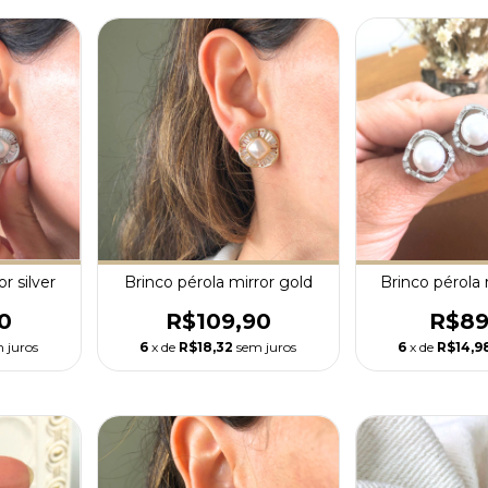
r silver
Brinco pérola mirror gold
Brinco pérola r
0
R$109,90
R$89
 juros
6
x de
R$18,32
sem juros
6
x de
R$14,9