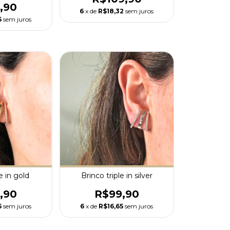
,90
6
x de
R$18,32
sem juros
5
sem juros
e in gold
Brinco triple in silver
,90
R$99,90
5
sem juros
6
x de
R$16,65
sem juros