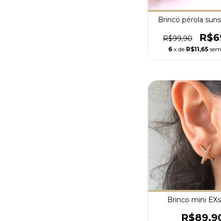
Brinco pérola sunse
R$6
R$99,90
6
x de
R$11,65
sem
Brinco mini EXs
R$89,9