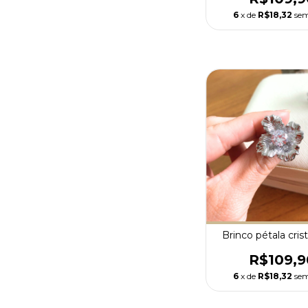
6
x de
R$18,32
sem
Brinco pétala crist
R$109,9
6
x de
R$18,32
sem