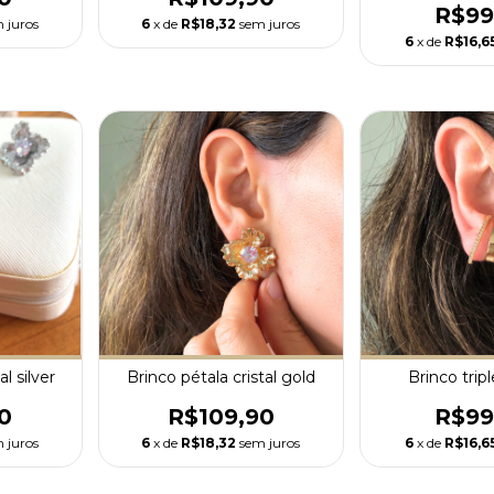
R$99
 juros
6
x de
R$18,32
sem juros
6
x de
R$16,6
al silver
Brinco pétala cristal gold
Brinco tripl
0
R$109,90
R$99
 juros
6
x de
R$18,32
sem juros
6
x de
R$16,6