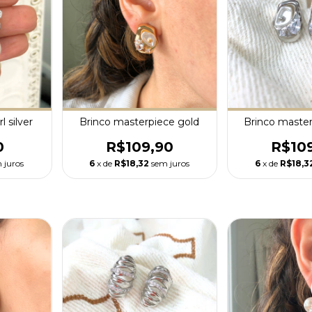
l silver
Brinco masterpiece gold
Brinco master
0
R$109,90
R$10
 juros
6
x de
R$18,32
sem juros
6
x de
R$18,3