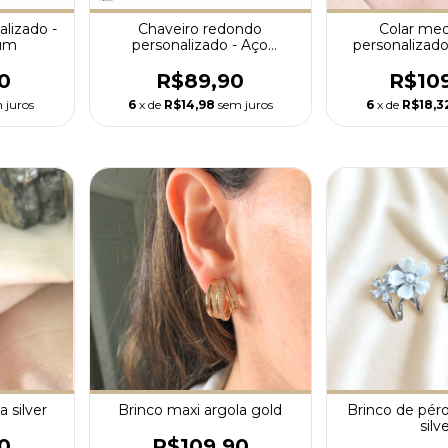
alizado -
Chaveiro redondo
Colar me
ium
personalizado - Aço
personalizad
Inoxidável
Prem
0
R$89,90
R$10
 juros
6
x de
R$14,98
sem juros
6
x de
R$18,3
 silver
Brinco maxi argola gold
Brinco de pérol
silv
0
R$109,90