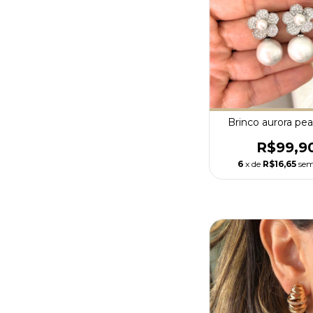
Brinco aurora pear
R$99,9
6
x de
R$16,65
sem