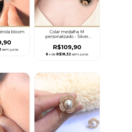
érola bloom
Colar medalha M
personalizado - Silver
Premium
9,90
R$109,90
2
sem juros
6
x de
R$18,32
sem juros