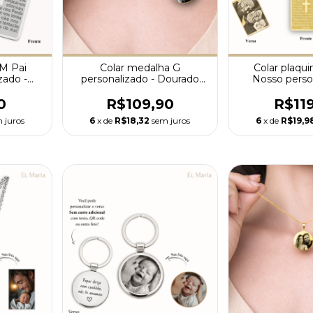
 M Pai
Colar medalha G
Colar plaqu
zado -
personalizado - Dourado
Nosso perso
ium
Premium
Dourado 
0
R$109,90
R$11
 juros
6
x de
R$18,32
sem juros
6
x de
R$19,9