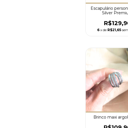
Escapulário person
Silver Prem
R$129,9
6
x de
R$21,65
sem
Brinco maxi argola
R$109,9