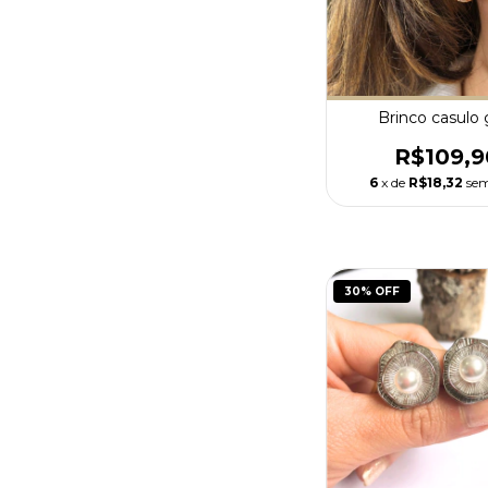
Brinco casulo 
R$109,9
6
x de
R$18,32
sem
30
% OFF