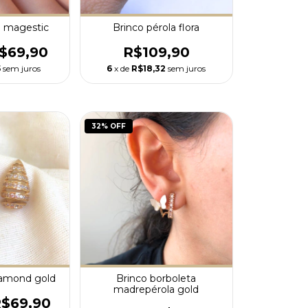
a magestic
Brinco pérola flora
$69,90
R$109,90
5
sem juros
6
x de
R$18,32
sem juros
32
% OFF
iamond gold
Brinco borboleta
madrepérola gold
$69,90