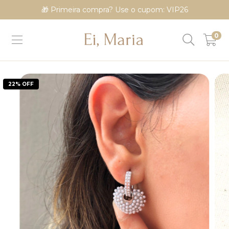
🎁 Primeira compra? Use o cupom: VIP26
0
22
% OFF