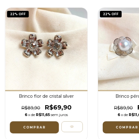
22
% OFF
22
% OFF
Brinco flor de cristal silver
Brinco pérol
R$69,90
R$89,90
R$89,90
6
x de
R$11,65
sem juros
6
x de
R$11,